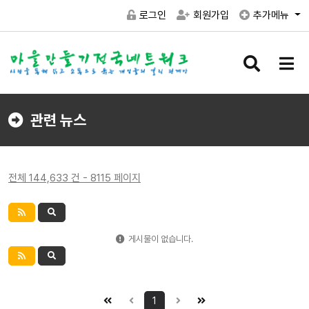
로그인
회원가입
추가메뉴
검
메
색
뉴
버
버
튼
튼
관련 뉴스
전체 144,633 건 - 8115 페이지
게시물이 없습니다.
1