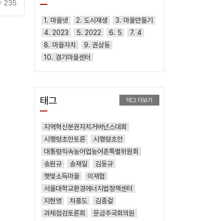
235
1. 마을넷
2. 도시재생
3. 마을만들기
4. 2023
5. 2022
6. 5
7. 4
8. 마을자치
9. 권상동
10. 경기마을센터
태그
태그 더보기
지역혁신분권자치거버넌스대회
시행령초안토론
시행령초안
대통령직속농어업농어촌특별위원회
송원규
송재일
김동규
햇빛소득마을
이재협
서울대학교환경에너지법정책센터
지현영
차흥도
김종걸
과제점검토론회
문금주국회의원