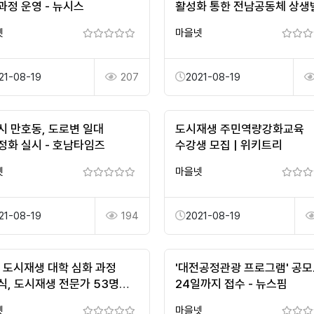
과정 운영 - 뉴시스
활성화 통한 전남공동체 상생
이끌어야" - 국제뉴스
넷
마을넷
21-08-19
207
2021-08-19
시 만호동, 도로변 일대
도시재생 주민역량강화교육
정화 실시 - 호남타임즈
수강생 모집 | 위키트리
넷
마을넷
21-08-19
194
2021-08-19
일 도시재생 대학 심화 과정
'대전공정관광 프로그램' 공모
식, 도시재생 전문가 53명
24일까지 접수 - 뉴스핌
 | 위키트리
넷
마을넷