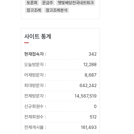
토론회
문금주
햇빛배당전국네트워크
참고조례
참고조례분석
사이트 통계
현재접속자 :
342
오늘방문자 :
12,288
어제방문자 :
8,687
최대방문자 :
642,242
전체방문자 :
14,567,519
신규회원수 :
0
전체회원수 :
512
전체게시물 :
161,493