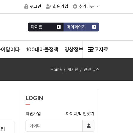
로그인
회원가입
추가메뉴
마이홈
마이페이지
을이답이다
100대마을정책
영상정보
참고자료
Home
게시판
관련 뉴스
LOGIN
회원가입
아이디/비번찾기
기업