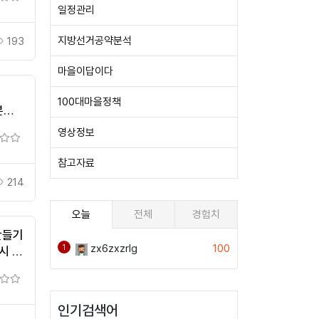
일정관리
지방선거공약분석
193
마을이답이다
100대마을정책
본격
영상정보
참고자료
214
오늘
전체
경험치
만들기
zx6zxzrlg
100
1
시 -
인기검색어