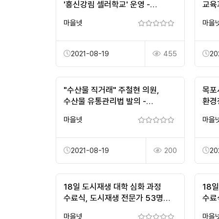
'흥신강림 셀러학교' 운영 -
교육
국제뉴스
마을넷
마을
2021-08-19
455
20
"수산물 직거래" 주철현 의원,
목포
수산물 유통관리법 발의 -
환경
노컷뉴스
마을넷
마을
2021-08-19
200
20
18일 도시재생 대학 심화 과정
18
수료식, 도시재생 전문가 53명
수료
탄생! | 위키트리
탄생!
마을넷
마을