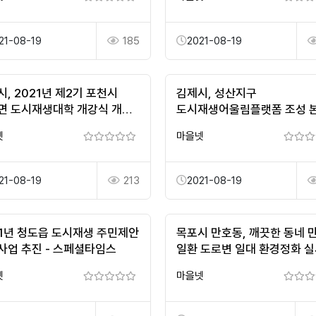
21-08-19
185
2021-08-19
, 2021년 제2기 포천시
김제시, 성산지구
면 도시재생대학 개강식 개최
도시재생어울림플랫폼 조성 
국민투데이
추진 - 전북투데이
넷
마을넷
21-08-19
213
2021-08-19
21년 청도읍 도시재생 주민제안
목포시 만호동, 깨끗한 동네 
사업 추진 - 스페셜타임스
일환 도로변 일대 환경정화 실
내외뉴스통신
넷
마을넷