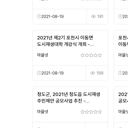
2021-08-19
191
20
2021년 제2기 포천시 이동면
포천시
도시재생대학 개강식 개최 -
이동
이뉴스투데이
- 
마을넷
마을
2021-08-19
199
20
청도군, 2021년 청도읍 도시재생
20
주민제안 공모사업 추진 -
공모
시사뉴스
마을넷
마을