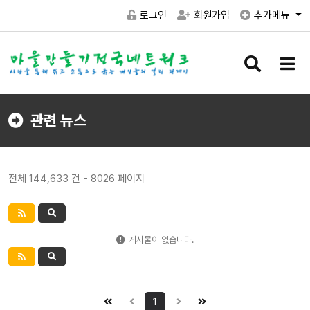
로그인
회원가입
추가메뉴
검
메
색
뉴
버
버
튼
튼
관련 뉴스
전체 144,633 건 - 8026 페이지
게시물이 없습니다.
1