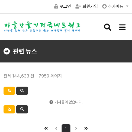
로그인
회원가입
추가메뉴
검
메
색
뉴
버
버
튼
튼
관련 뉴스
전체 144,633 건 - 7950 페이지
게시물이 없습니다.
1