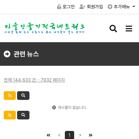
로그인
회원가입
추가메뉴
검
메
색
뉴
버
버
튼
튼
관련 뉴스
전체 144,633 건 - 7932 페이지
게시물이 없습니다.
1