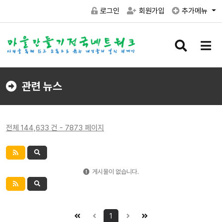
로그인
회원가입
추가메뉴
검
메
색
뉴
버
버
튼
튼
관련 뉴스
전체 144,633 건 - 7873 페이지
게시물이 없습니다.
1