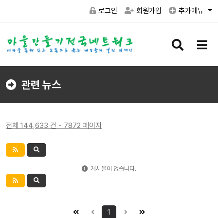
로그인
회원가입
추가메뉴
검
메
색
뉴
버
버
튼
튼
관련 뉴스
전체 144,633 건 - 7872 페이지
게시물이 없습니다.
1