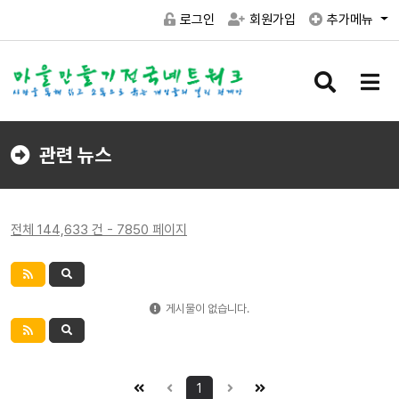
로그인
회원가입
추가메뉴
검
메
색
뉴
버
버
튼
튼
관련 뉴스
전체 144,633 건 - 7850 페이지
게시물이 없습니다.
1