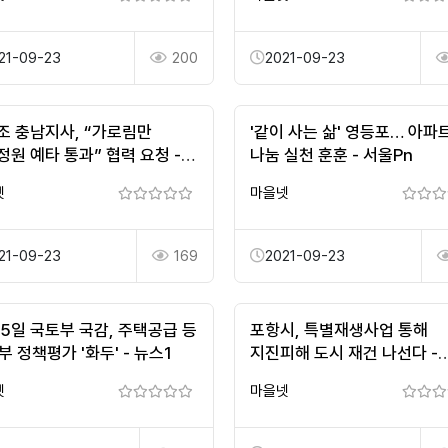
21-09-23
200
2021-09-23
조 충남지사, “가로림만
'같이 사는 삶' 영등포… 아파
원 예타 통과” 협력 요청 -
나눔 실천 훈훈 - 서울Pn
투데이
넷
마을넷
21-09-23
169
2021-09-23
 5일 국토부 국감, 주택공급 등
포항시, 특별재생사업 통해
 정책평가 '화두' - 뉴스1
지진피해 도시 재건 나선다 -
경북신문
넷
마을넷