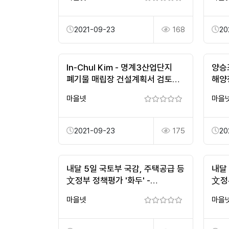
2021-09-23
168
20
In-Chul Kim - 명계3산업단지
양승
폐기물 매립장 건설계획서 검토에
해양정
맞물려. 시민으로서
일간
마을넷
마을
부탁드립니다...…
2021-09-23
175
20
내달 5일 국토부 국감, 주택공급 등
내달
文정부 정책평가 '화두' -
文정부
파이낸셜뉴스
마을넷
마을