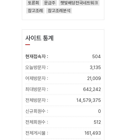
토론회
문금주
햇빛배당전국네트워크
참고조례
참고조례분석
사이트 통계
현재접속자 :
504
오늘방문자 :
3,135
어제방문자 :
21,009
최대방문자 :
642,242
전체방문자 :
14,579,375
신규회원수 :
0
전체회원수 :
512
전체게시물 :
161,493