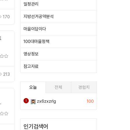
일정관리
지방선거공약분석
170
마을이답이다
트
100대마을정책
영상정보
참고자료
213
오늘
전체
경험치
zx6zxzrlg
100
1
인기검색어