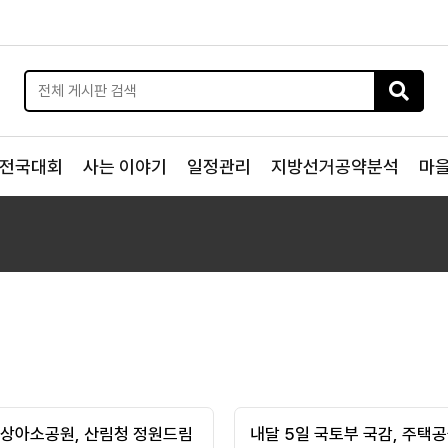
전국대회
사는 이야기
일정관리
지방선거공약분석
마
 상아소공원, 산림청 정원드림
내달 5일 국토부 국감, 주택공