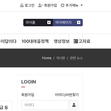
로그인
회원가입
추가메뉴
마이홈
마이페이지
을이답이다
100대마을정책
영상정보
참고자료
Home
게시판
관련 뉴스
LOGIN
회원가입
아이디/비번찾기
급 등