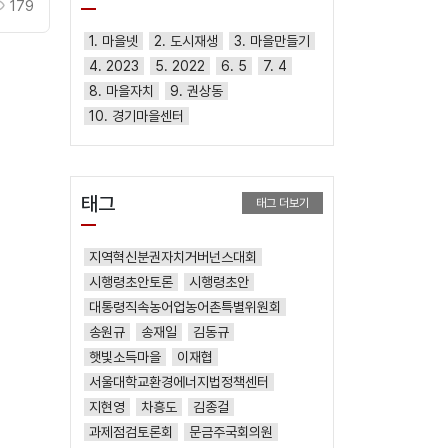
179
1. 마을넷
2. 도시재생
3. 마을만들기
4. 2023
5. 2022
6. 5
7. 4
8. 마을자치
9. 권상동
10. 경기마을센터
태그
태그 더보기
지역혁신분권자치거버넌스대회
시행령초안토론
시행령초안
대통령직속농어업농어촌특별위원회
송원규
송재일
김동규
햇빛소득마을
이재협
서울대학교환경에너지법정책센터
지현영
차흥도
김종걸
과제점검토론회
문금주국회의원