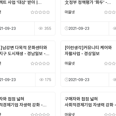
트 사업 '대상' 받아 |
文정부 정책평가 '화두' -
뉴스
파이낸셜뉴스
넷
마을넷
21-09-23
355
2021-09-23
고]남강변 다목적 문화센터와
[이런생각]커뮤니티 케어와
지구 도시재생 - 경남일보 -
자활사업 - 경상일보
나라 최초의 지역신문
넷
마을넷
21-09-23
175
2021-09-23
자와 접점 넓혀
구매자와 접점 넓혀
적경제기업 자생력 강화 -
사회적경제기업 자생력 강화 
도민일보
경남도민일보
넷
마을넷