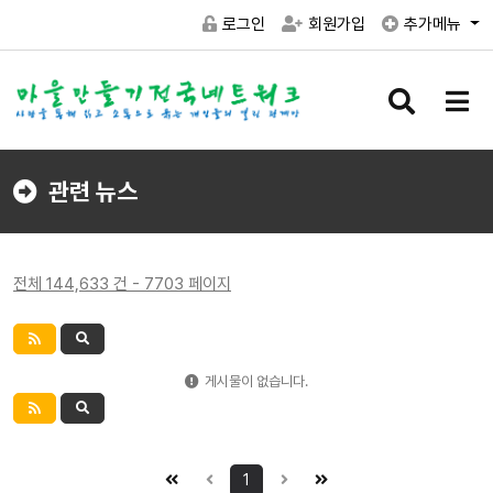
로그인
회원가입
추가메뉴
검
메
색
뉴
버
버
튼
튼
관련 뉴스
전체 144,633 건 - 7703 페이지
게시물이 없습니다.
1