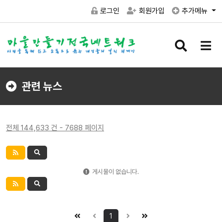
로그인
회원가입
추가메뉴
검
메
색
뉴
버
버
튼
튼
관련 뉴스
전체 144,633 건 - 7688 페이지
게시물이 없습니다.
1