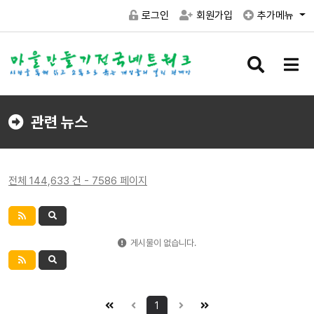
로그인
회원가입
추가메뉴
검
메
색
뉴
버
버
튼
튼
관련 뉴스
전체 144,633 건 - 7586 페이지
게시물이 없습니다.
1