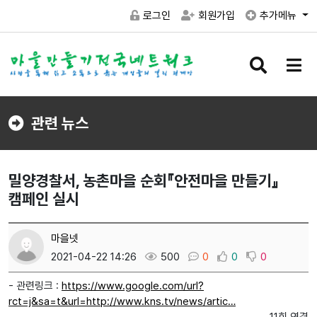
로그인
회원가입
추가메뉴
검
메
색
뉴
버
버
튼
튼
관련 뉴스
밀양경찰서, 농촌마을 순회『안전마을 만들기』
캠페인 실시
마을넷
2021-04-22 14:26
500
0
0
0
- 관련링크 :
https://www.google.com/url?
rct=j&sa=t&url=http://www.kns.tv/news/artic…