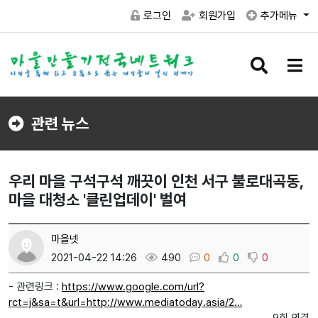
로그인
회원가입
추가메뉴
검
메
색
뉴
버
버
튼
튼
관련 뉴스
우리 마을 구석구석 깨끗이 인천 서구 불로대곡동,
마을 대청소 '클린업데이' 벌여
마을넷
2021-04-22 14:26
490
0
0
0
- 관련링크 :
https://www.google.com/url?
rct=j&sa=t&url=http://www.mediatoday.asia/2…