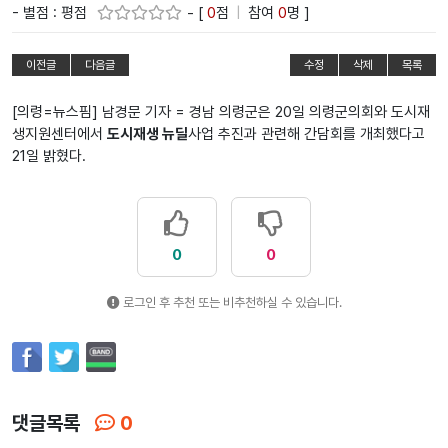
- 별점 : 평점
- [
0
점
|
참여
0
명 ]
이전글
다음글
수정
삭제
목록
[의령=뉴스핌] 남경문 기자 = 경남 의령군은 20일 의령군의회와 도시재
생지원센터에서
도시재생 뉴딜
사업 추진과 관련해 간담회를 개최했다고
21일 밝혔다.
0
0
로그인 후 추천 또는 비추천하실 수 있습니다.
댓글목록
0