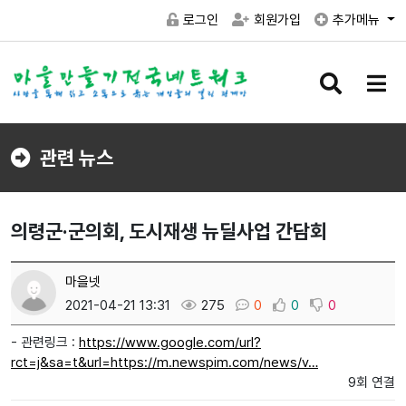
로그인
회원가입
추가메뉴
검
메
색
뉴
버
버
튼
튼
관련 뉴스
의령군·군의회, 도시재생 뉴딜사업 간담회
마을넷
2021-04-21 13:31
275
0
0
0
- 관련링크 :
https://www.google.com/url?
rct=j&sa=t&url=https://m.newspim.com/news/v…
9회 연결