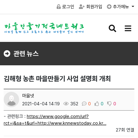
로그인
회원가입
추가메뉴
검
메
색
뉴
버
버
튼
튼
관련 뉴스
김해형 농촌 마을만들기 사업 설명회 개최
마을넷
2021-04-04 14:19
352
0
0
0
- 관련링크 :
https://www.google.com/url?
rct=j&sa=t&url=http://www.knnewstoday.co.kr…
27회 연결