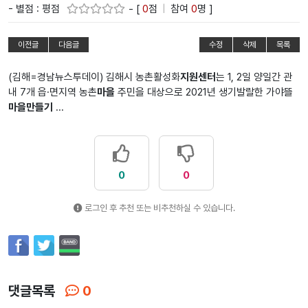
- 별점 : 평점
- [
0
점
|
참여
0
명 ]
이전글
다음글
수정
삭제
목록
(김해=경남뉴스투데이) 김해시 농촌활성화
지원센터
는 1, 2일 양일간 관
내 7개 읍·면지역 농촌
마을
주민을 대상으로 2021년 생기발랄한 가야뜰
마을만들기
...
0
0
로그인 후 추천 또는 비추천하실 수 있습니다.
댓글목록
0