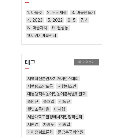
1. 마을넷
2. 도시재생
3. 마을만들기
4. 2023
5. 2022
6. 5
7. 4
8. 마을자치
9. 권상동
10. 경기마을센터
태그
태그 더보기
지역혁신분권자치거버넌스대회
시행령초안토론
시행령초안
대통령직속농어업농어촌특별위원회
송원규
송재일
김동규
햇빛소득마을
이재협
서울대학교환경에너지법정책센터
지현영
차흥도
김종걸
과제점검토론회
문금주국회의원