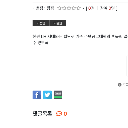
- 별점 : 평점
- [
0
점
|
참여
0
명 ]
이전글
다음글
한편 LH 사태와는 별도로 기존 주택공급대책의 흔들림 없
수 있도록 ...
로그
댓글목록
0