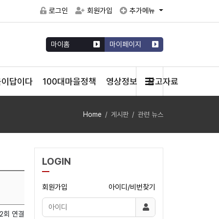
로그인
회원가입
추가메뉴
마이홈
마이페이지
을이답이다
100대마을정책
영상정보
참고자료
Home
게시판
관련 뉴스
LOGIN
회원가입
아이디/비번찾기
12회 연결