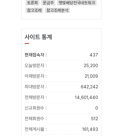
토론회
문금주
햇빛배당전국네트워크
참고조례
참고조례분석
사이트 통계
현재접속자 :
437
오늘방문자 :
25,200
어제방문자 :
21,009
최대방문자 :
642,242
전체방문자 :
14,601,440
신규회원수 :
0
전체회원수 :
512
전체게시물 :
161,493