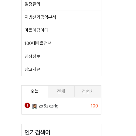
일정관리
지방선거공약분석
마을이답이다
100대마을정책
영상정보
참고자료
오늘
전체
경험치
zx6zxzrlg
100
1
인기검색어