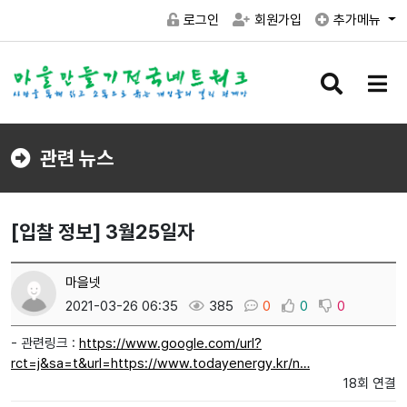
로그인
회원가입
추가메뉴
검
메
색
뉴
버
버
튼
튼
관련 뉴스
[입찰 정보] 3월25일자
마을넷
2021-03-26 06:35
385
0
0
0
- 관련링크 :
https://www.google.com/url?
rct=j&sa=t&url=https://www.todayenergy.kr/n…
18회 연결