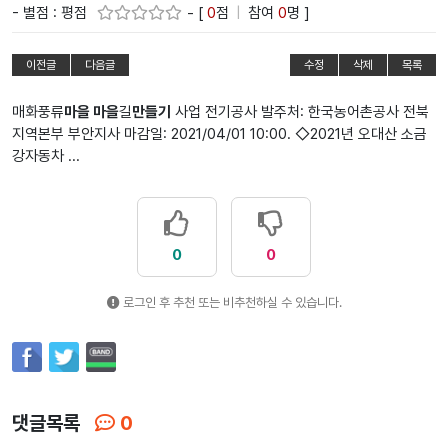
- 별점 : 평점
- [
0
점
|
참여
0
명 ]
이전글
다음글
수정
삭제
목록
매화풍류
마을 마을
길
만들기
사업 전기공사 발주처: 한국농어촌공사 전북
지역본부 부안지사 마감일: 2021/04/01 10:00. ◇2021년 오대산 소금
강자동차 ...
0
0
로그인 후 추천 또는 비추천하실 수 있습니다.
댓글목록
0