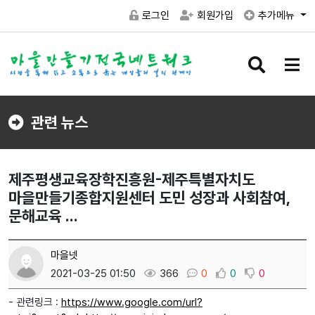
로그인
회원가입
추가메뉴
검
메
색
뉴
버
버
튼
튼
관련 뉴스
제주평생교육장학진흥원-제주특별자치도
마을만들기종합지원센터 도민 성장과 사회참여,
문해교육 ...
마을넷
2021-03-25 01:50
366
0
0
0
- 관련링크 :
https://www.google.com/url?