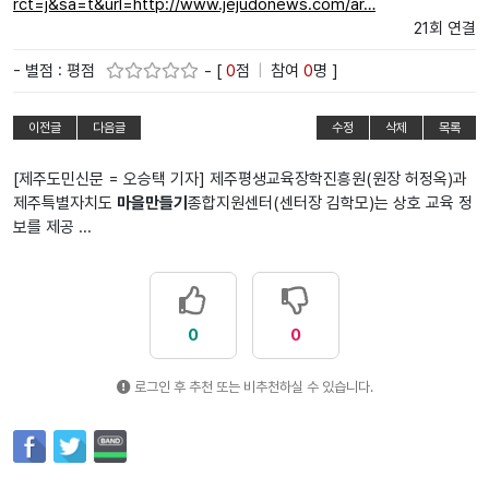
rct=j&sa=t&url=http://www.jejudonews.com/ar…
21회 연결
- 별점 : 평점
- [
0
점
|
참여
0
명 ]
이전글
다음글
수정
삭제
목록
[제주도민신문 = 오승택 기자] 제주평생교육장학진흥원(원장 허정옥)과
제주특별자치도
마을만들기
종합지원센터(센터장 김학모)는 상호 교육 정
보를 제공 ...
0
0
로그인 후 추천 또는 비추천하실 수 있습니다.