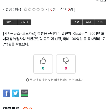
5회 연결
- 별점 : 평점
- [
0
점
|
참여
0
명 ]
이전글
다음글
수정
삭제
목록
[시사줌뉴스=보도자료] 홍천읍 신장대리 일원이 국토교통부 '2021년
도
시재생 뉴딜
사업 일반근린형 공모'에 선정, 국비 100억원 등 총사업비 17
7억원을 확보했다.
0
0
로그인 후 추천 또는 비추천하실 수 있습니다.