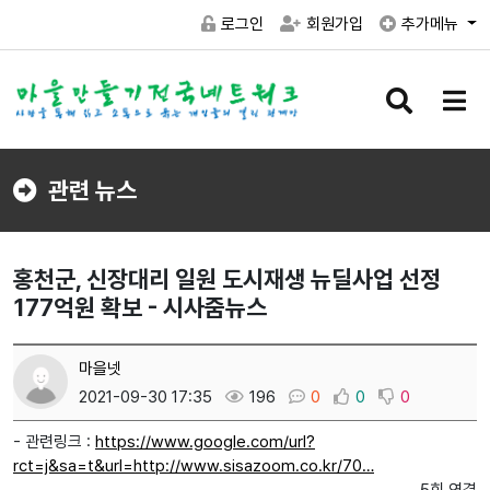
로그인
회원가입
추가메뉴
검
메
색
뉴
버
버
튼
튼
관련 뉴스
홍천군, 신장대리 일원 도시재생 뉴딜사업 선정
177억원 확보 - 시사줌뉴스
마을넷
2021-09-30 17:35
196
0
0
0
- 관련링크 :
https://www.google.com/url?
rct=j&sa=t&url=http://www.sisazoom.co.kr/70…