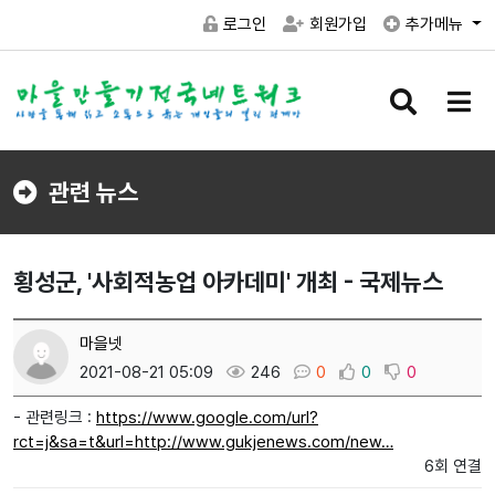
로그인
회원가입
추가메뉴
검
메
색
뉴
버
버
튼
튼
관련 뉴스
횡성군, '사회적농업 아카데미' 개최 - 국제뉴스
마을넷
2021-08-21 05:09
246
0
0
0
- 관련링크 :
https://www.google.com/url?
rct=j&sa=t&url=http://www.gukjenews.com/new…
6회 연결