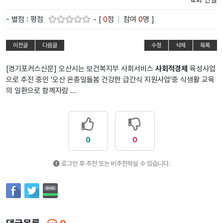
4회 연결
- 별점 : 평점
- [
0
점
|
참여
0
명 ]
이전글
다음글
수정
삭제
목록
[경기포커스신문] 오산시는 보건복지부 사회서비스
사회적경제
육성사업
으로 추진 중인 '오산 온종일돌봄 건강한 급간식 지원사업'중 식생활 교육
의 일환으로 함께자람 ...
0
0
로그인 후 추천 또는 비추천하실 수 있습니다.