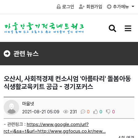
로그인
회원가입
추가메뉴
검
메
색
뉴
버
버
튼
튼
관련 뉴스
오산시, 사회적경제 컨소시엄 '아름타리' 돌봄아동
식생활교육키트 공급 - 경기포커스
마을넷
2021-08-21 05:09
231
0
0
0
- 관련링크 :
https://www.google.com/url?
rct=j&sa=t&url=http://www.ggfocus.co.kr/new…