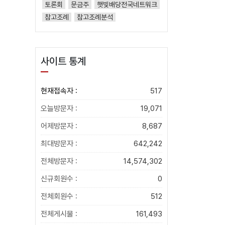
토론회
문금주
햇빛배당전국네트워크
참고조례
참고조례분석
사이트 통계
현재접속자 :
517
오늘방문자 :
19,071
어제방문자 :
8,687
최대방문자 :
642,242
전체방문자 :
14,574,302
신규회원수 :
0
전체회원수 :
512
전체게시물 :
161,493