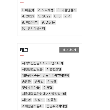
1. 마을넷
2. 도시재생
3. 마을만들기
4. 2023
5. 2022
6. 5
7. 4
8. 마을자치
9. 권상동
10. 경기마을센터
태그
태그 더보기
지역혁신분권자치거버넌스대회
시행령초안토론
시행령초안
대통령직속농어업농어촌특별위원회
송원규
송재일
김동규
햇빛소득마을
이재협
서울대학교환경에너지법정책센터
지현영
차흥도
김종걸
과제점검토론회
문금주국회의원