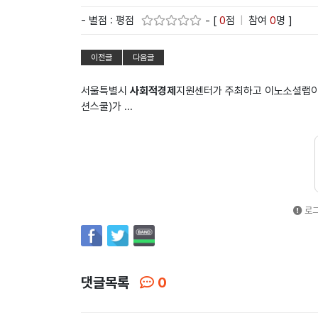
- 별점 : 평점
- [
0
점
|
참여
0
명 ]
이전글
다음글
서울특별시
사회적경제
지원센터가 주최하고 이노소셜랩이
션스쿨)가 ...
로그
댓글목록
0