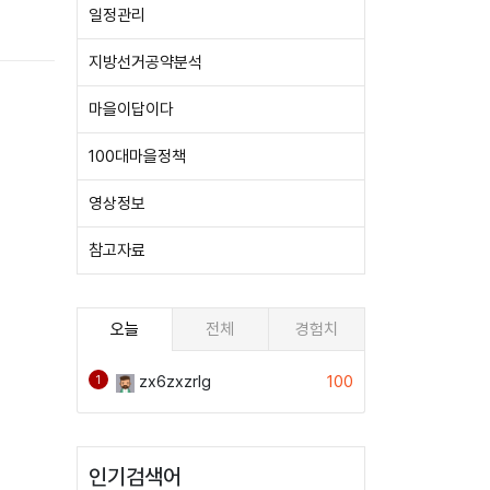
일정관리
지방선거공약분석
마을이답이다
100대마을정책
영상정보
참고자료
오늘
전체
경험치
zx6zxzrlg
100
1
인기검색어