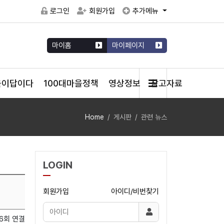
로그인
회원가입
추가메뉴
마이홈
마이페이지
을이답이다
100대마을정책
영상정보
참고자료
Home
게시판
관련 뉴스
LOGIN
회원가입
아이디/비번찾기
6회 연결