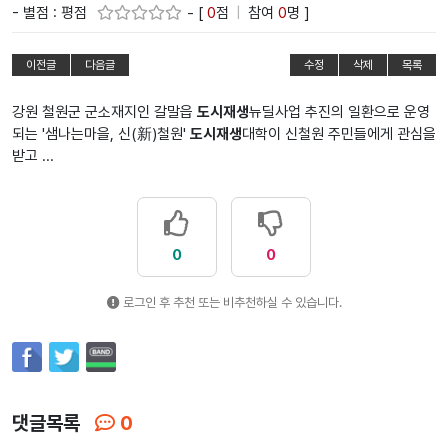
- 별점 : 평점
- [
0
점
|
참여
0
명 ]
이전글
다음글
수정
삭제
목록
강원 철원군 군소재지인 갈말읍
도시재생
뉴딜사업 추진의 일환으로 운영
되는 '샘나는마을, 신(新)철원'
도시재생
대학이 신철원 주민들에게 관심을
받고 ...
0
0
로그인 후 추천 또는 비추천하실 수 있습니다.
댓글목록
0