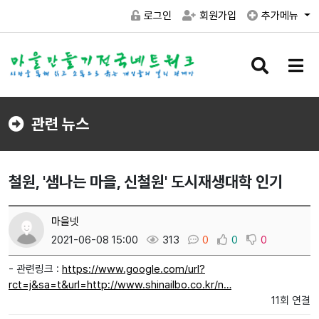
로그인
회원가입
추가메뉴
검
메
색
뉴
버
버
튼
튼
관련 뉴스
철원, '샘나는 마을, 신철원' 도시재생대학 인기
마을넷
2021-06-08 15:00
313
0
0
0
- 관련링크 :
https://www.google.com/url?
rct=j&sa=t&url=http://www.shinailbo.co.kr/n…
11회 연결