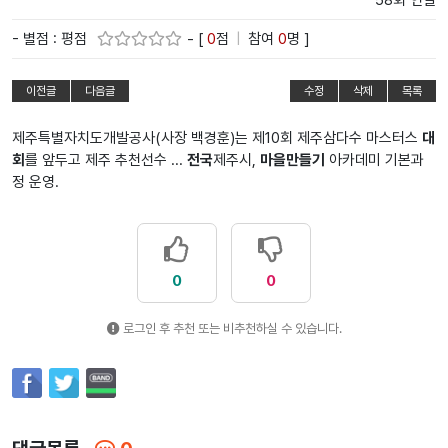
58회 연결
- 별점 : 평점
- [
0
점
|
참여
0
명 ]
이전글
다음글
수정
삭제
목록
제주특별자치도개발공사(사장 백경훈)는 제10회 제주삼다수 마스터스
대
회
를 앞두고 제주 추천선수 ...
전국
제주시,
마을만들기
아카데미 기본과
정 운영.
0
0
로그인 후 추천 또는 비추천하실 수 있습니다.