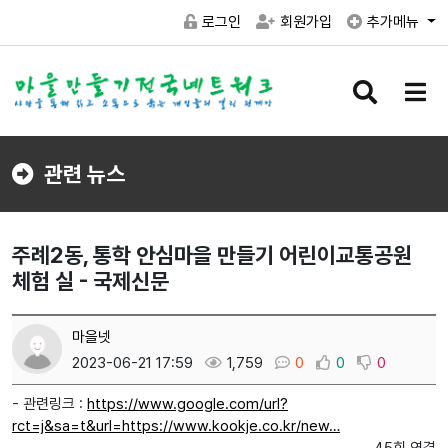
로그인
회원가입
추가메뉴
검
메
색
뉴
버
버
튼
튼
관련 뉴스
주례2동, 통학 안심마을 만들기 어린이교통공원
체험 실 - 국제신문
마을넷
2023-06-21 17:59
1,759
0
0
0
- 관련링크 :
https://www.google.com/url?
rct=j&sa=t&url=https://www.kookje.co.kr/new…