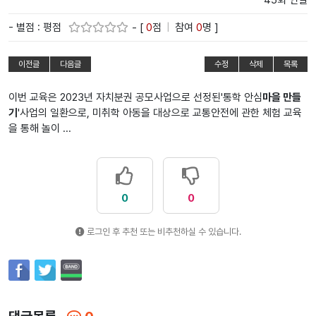
45회 연결
- 별점 : 평점
- [
0
점
|
참여
0
명 ]
이전글
다음글
수정
삭제
목록
이번 교육은 2023년 자치분권 공모사업으로 선정된'통학 안심
마을 만들
기
'사업의 일환으로, 미취학 아동을 대상으로 교통안전에 관한 체험 교육
을 통해 놀이 ...
0
0
로그인 후 추천 또는 비추천하실 수 있습니다.