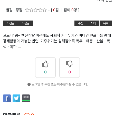
17회 연결
- 별점 : 평점
- [
0
점
|
참여
0
명 ]
이전글
다음글
수정
삭제
목록
코로나19는 백신개발 이전에도
사회적
거리두기와 비대면 인프라를 통해
경제
활동이 가능한 반면, 기후위기는 심해질수록 폭우・태풍・산불・폭
설・혹한 ...
0
0
로그인 후 추천 또는 비추천하실 수 있습니다.