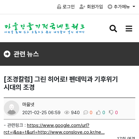
로그인
회원가입
추가메뉴
검
메
색
뉴
버
버
튼
튼
관련 뉴스
[조경칼럼] 그린 히어로! 펜데믹과 기후위기
시대의 조경
마을넷
2021-02-25 06:59
940
0
0
0
- 관련링크 :
https://www.google.com/url?
rct=j&sa=t&url=http://www.conslove.co.kr/ne…