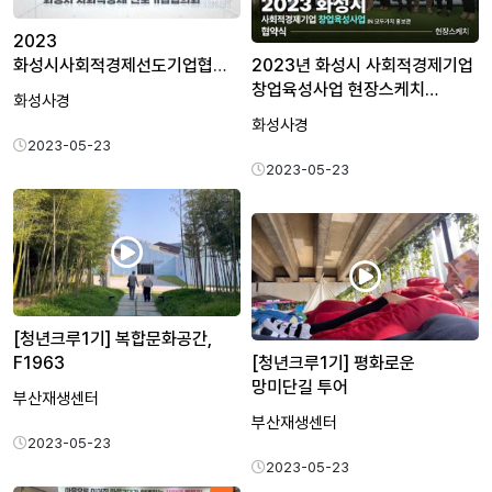
2023
화성시사회적경제선도기업협의회
2023년 화성시 사회적경제기업
간담회 ㅣ 현장스…
창업육성사업 현장스케치…
화성사경
화성사경
2023-05-23
2023-05-23
[청년크루1기] 복합문화공간,
F1963
[청년크루1기] 평화로운
망미단길 투어
부산재생센터
부산재생센터
2023-05-23
2023-05-23