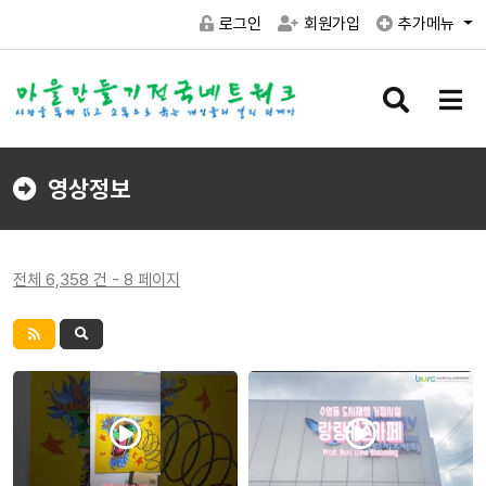
로그인
회원가입
추가메뉴
검
메
색
뉴
버
버
튼
튼
영상정보
전체 6,358 건 - 8 페이지