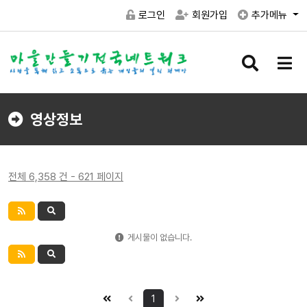
로그인
회원가입
추가메뉴
검
메
색
뉴
버
버
튼
튼
영상정보
전체 6,358 건 - 621 페이지
게시물이 없습니다.
1