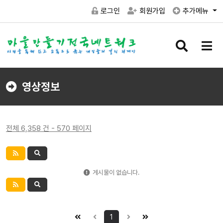
로그인
회원가입
추가메뉴
검
메
색
뉴
버
버
튼
튼
영상정보
전체 6,358 건 - 570 페이지
게시물이 없습니다.
1