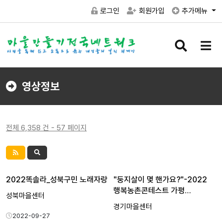
로그인
회원가입
추가메뉴
검
메
색
뉴
버
버
튼
튼
영상정보
전체 6,358 건 - 57 페이지
2022똑솔라_성북구민 노래자랑
"둥지살이 몇 핸가요?"-2022
행복농촌콘테스트 가평…
성북마을센터
경기마을센터
2022-09-27