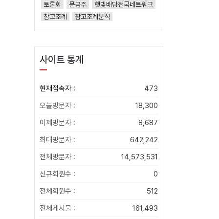
토론회
문금주
햇빛배당전국네트워크
참고조례
참고조례분석
사이트 통계
현재접속자 :
473
오늘방문자 :
18,300
어제방문자 :
8,687
최대방문자 :
642,242
전체방문자 :
14,573,531
신규회원수 :
0
전체회원수 :
512
전체게시물 :
161,493