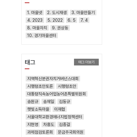
1. 마을넷
2. 도시재생
3. 마을만들기
4. 2023
5. 2022
6. 5
7. 4
8. 마을자치
9. 권상동
10. 경기마을센터
태그
태그 더보기
지역혁신분권자치거버넌스대회
시행령초안토론
시행령초안
대통령직속농어업농어촌특별위원회
송원규
송재일
김동규
햇빛소득마을
이재협
서울대학교환경에너지법정책센터
지현영
차흥도
김종걸
과제점검토론회
문금주국회의원