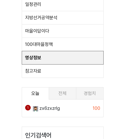
일정관리
지방선거공약분석
마을이답이다
100대마을정책
영상정보
참고자료
오늘
전체
경험치
zx6zxzrlg
100
1
인기검색어