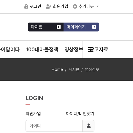
로그인
회원가입
추가메뉴
마이홈
마이페이지
을이답이다
100대마을정책
영상정보
참고자료
Home
게시판
영상정보
LOGIN
회원가입
아이디/비번찾기