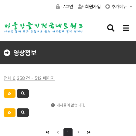
로그인
회원가입
추가메뉴
검
메
색
뉴
버
버
튼
튼
영상정보
전체 6,358 건 - 512 페이지
게시물이 없습니다.
1