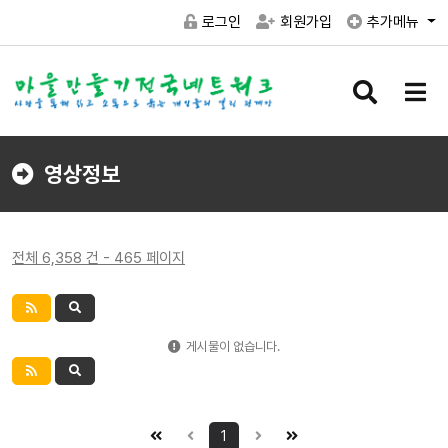
로그인
회원가입
추가메뉴
검
메
색
뉴
버
버
튼
튼
영상정보
전체 6,358 건 - 465 페이지
게시물이 없습니다.
1