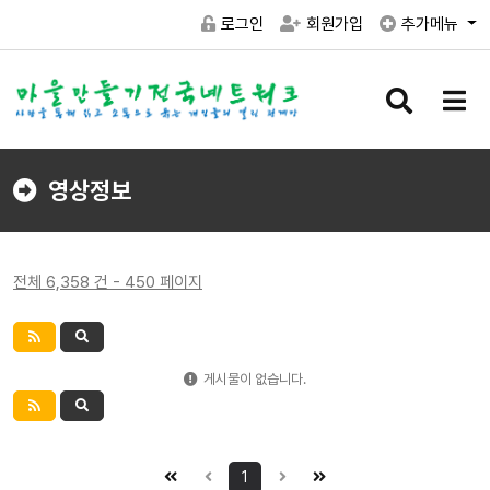
로그인
회원가입
추가메뉴
검
메
색
뉴
버
버
튼
튼
영상정보
전체 6,358 건 - 450 페이지
게시물이 없습니다.
1