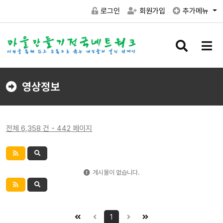
로그인
회원가입
추가메뉴
검
메
색
뉴
버
버
튼
튼
영상정보
전체 6,358 건 - 442 페이지
게시물이 없습니다.
1