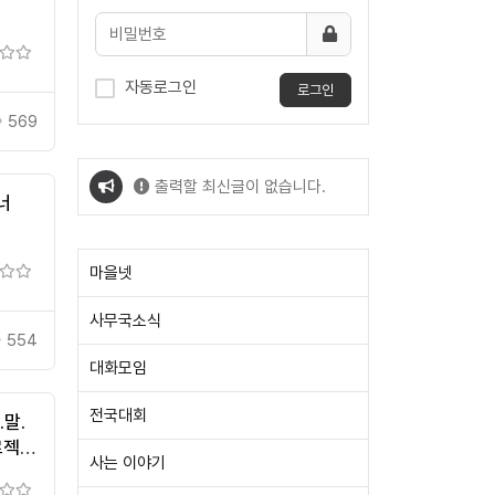
자동로그인
로그인
569
출력할 최신글이 없습니다.
너
출력할 최신글이 없습니다.
마을넷
사무국소식
554
대화모임
전국대회
.말.
로젝트
사는 이야기