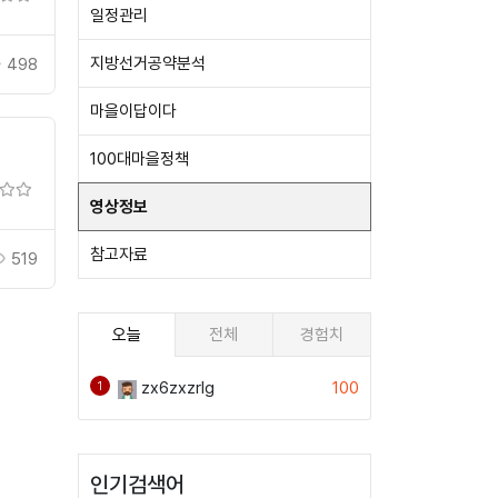
일정관리
지방선거공약분석
498
마을이답이다
100대마을정책
영상정보
참고자료
519
오늘
전체
경험치
zx6zxzrlg
100
1
인기검색어