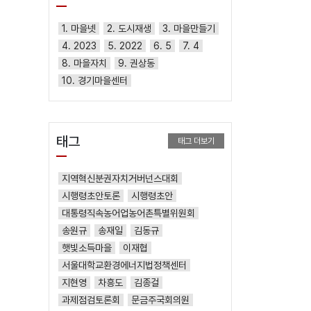
1. 마을넷
2. 도시재생
3. 마을만들기
4. 2023
5. 2022
6. 5
7. 4
8. 마을자치
9. 권상동
10. 경기마을센터
태그
태그 더보기
지역혁신분권자치거버넌스대회
시행령초안토론
시행령초안
대통령직속농어업농어촌특별위원회
송원규
송재일
김동규
햇빛소득마을
이재협
서울대학교환경에너지법정책센터
지현영
차흥도
김종걸
과제점검토론회
문금주국회의원