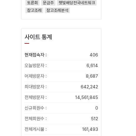
토론회
문금주
햇빛배당전국네트워크
참고조례
참고조례분석
사이트 통계
현재접속자 :
406
오늘방문자 :
6,614
어제방문자 :
8,687
최대방문자 :
642,242
전체방문자 :
14,561,845
신규회원수 :
0
전체회원수 :
512
전체게시물 :
161,493