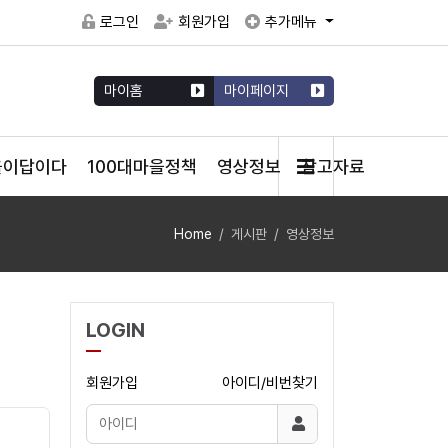
로그인
회원가입
추가메뉴
마이홈
마이페이지
을이답이다
100대마을정책
영상정보
참고자료
Home
게시판
영상정보
LOGIN
회원가입
아이디/비번찾기