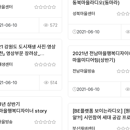
동북마을라디오(동마라)
마을센터
성북마을센터
21-06-10
572
2021-06-10
21 강원도 도시재생 사진·영상
전」 영상부문 장려상_
2021년 전남마을행복디자이
노래
마을미디어팀(상반기)
재생센터
전남마을방송
21-06-10
514
2021-06-10
21년 상반기
마을행복디자이너 story
[BE플랫폼 보이는라디오] [뭔
알?!] 시민참여 세대 공감 프
마을방송
응답하라 80년대 Y세대 편
부산재생센터