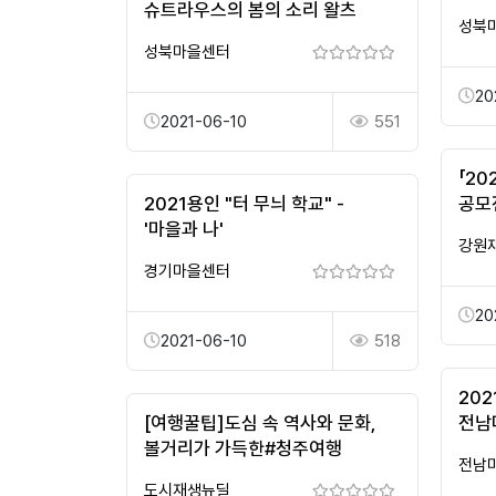
슈트라우스의 봄의 소리 왈츠
성북
성북마을센터
20
2021-06-10
551
「20
2021용인 "터 무늬 학교" -
공모
'마을과 나'
흙의
강원
경기마을센터
20
2021-06-10
518
20
[여행꿀팁]도심 속 역사와 문화,
전남
볼거리가 가득한#청주여행
전남
도시재생뉴딜