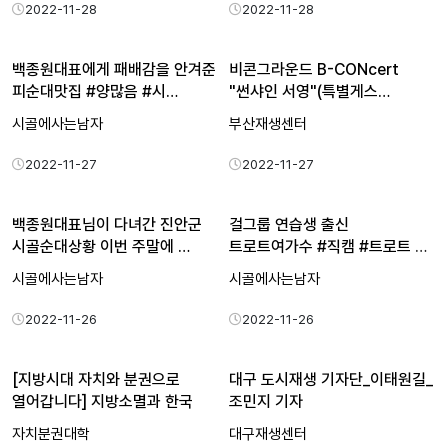
2022-11-28
2022-11-28
백종원대표에게 패배감을 안겨준
비콘그라운드 B-CONcert
피순대맛집 #양많음 #시…
"썬샤인 서영"(특별게스…
시골에사는남자
부산재생센터
2022-11-27
2022-11-27
백종원대표님이 다녀간 진안군
걸그룹 연습생 출신
시골순대상황 이번 주말에 …
트로트여가수 #직캠 #트로트 #
설하…
시골에사는남자
시골에사는남자
2022-11-26
2022-11-26
[지방시대 자치와 분권으로
대구 도시재생 기자단_이태원길_
열어갑니다] 지방소멸과 한국
조민지 기자
자치분권대학
대구재생센터