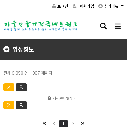
로그인
회원가입
추가메뉴
검
메
색
뉴
버
버
튼
튼
영상정보
전체 6,358 건 - 387 페이지
게시물이 없습니다.
1