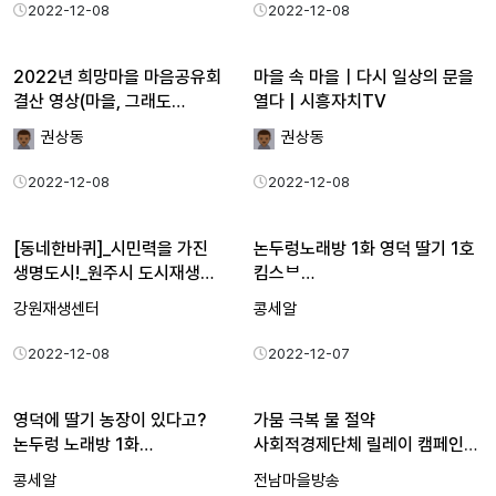
2022-12-08
2022-12-08
2022년 희망마을 마음공유회
마을 속 마을｜다시 일상의 문을
결산 영상(마을, 그래도…
열다 | 시흥자치TV
권상동
권상동
2022-12-08
2022-12-08
[동네한바퀴]_시민력을 가진
논두렁노래방 1화 영덕 딸기 1호
생명도시!_원주시 도시재생…
킴스ᄇ…
강원재생센터
콩세알
2022-12-08
2022-12-07
영덕에 딸기 농장이 있다고?
가뭄 극복 물 절약
논두렁 노래방 1화…
사회적경제단체 릴레이 캠페인
(여수시…
콩세알
전남마을방송