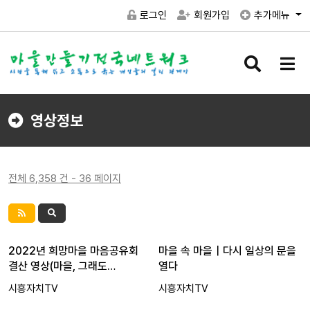
로그인
회원가입
추가메뉴
검
메
색
뉴
버
버
튼
튼
영상정보
전체 6,358 건 - 36 페이지
2022년 희망마을 마음공유회
마을 속 마을｜다시 일상의 문을
결산 영상(마을, 그래도…
열다
시흥자치TV
시흥자치TV