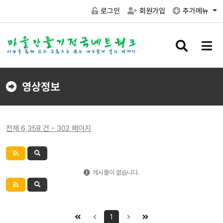
로그인
회원가입
추가메뉴
검
메
색
뉴
버
버
튼
튼
영상정보
전체 6,358 건 - 302 페이지
게시물이 없습니다.
1