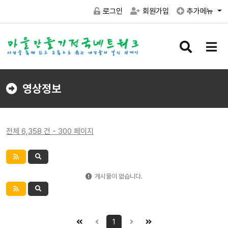
로그인
회원가입
추가메뉴
검
메
색
뉴
버
버
튼
튼
영상정보
전체 6,358 건 - 300 페이지
게시물이 없습니다.
1