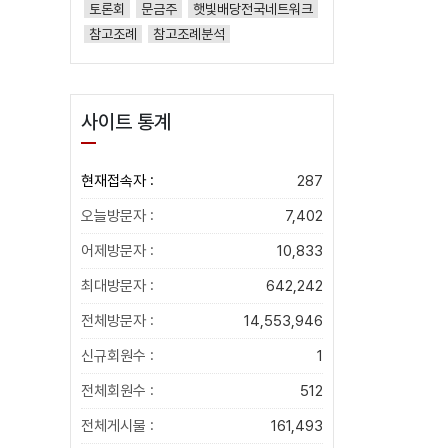
토론회
문금주
햇빛배당전국네트워크
참고조례
참고조례분석
사이트 통계
현재접속자 :
287
오늘방문자 :
7,402
어제방문자 :
10,833
최대방문자 :
642,242
전체방문자 :
14,553,946
신규회원수 :
1
전체회원수 :
512
전체게시물 :
161,493