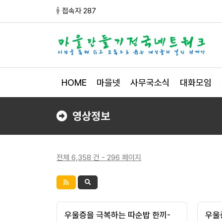
접속자 287
HOME
마을넷
사무국소식
대화모임
영상정보
전체 6,358 건 - 296 페이지
우울증을 극복하는 따순밥 한끼-
우울