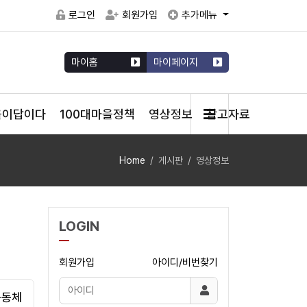
로그인
회원가입
추가메뉴
마이홈
마이페이지
을이답이다
100대마을정책
영상정보
참고자료
Home
게시판
영상정보
LOGIN
회원가입
아이디/비번찾기
공동체