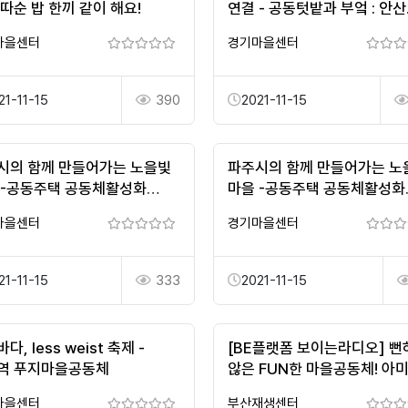
따순 밥 한끼 같이 해요!
연결 - 공동텃밭과 부엌 : 안산
'오병이어'공동체
마을센터
경기마을센터
21-11-15
390
2021-11-15
시의 함께 만들어가는 노을빛
파주시의 함께 만들어가는 노
 -공동주택 공동체활성화
마을 -공동주택 공동체활성화
사업
지원사업
마을센터
경기마을센터
21-11-15
333
2021-11-15
다, less weist 축제 -
[BE플랫폼 보이는라디오] 뻔
역 푸지마을공동체
않은 FUN한 마을공동체! 아
마을기업 아미맘스 편 38회
마을센터
부산재생센터