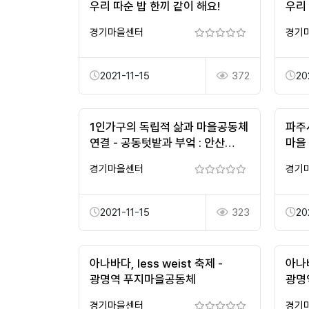
우리 따순 밥 한끼 같이 해요!
우리 
경기마을센터
경기
2021-11-15
372
20
1인가구의 독립적 삶과 마을공동체
파주
연결 - 공동텃밭과 부엌 : 안산
마을
'오병이어'공동체
지원
경기마을센터
경기
2021-11-15
323
20
아나바다, less weist 축제 -
아나바
광명역 푸지마을공동체
광명
경기마을센터
경기