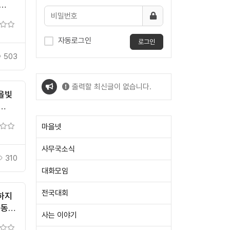
자동로그인
로그인
503
출력할 최신글이 없습니다.
을빛
출력할 최신글이 없습니다.
마을넷
사무국소식
310
대화모임
전국대회
하지
미동
사는 이야기