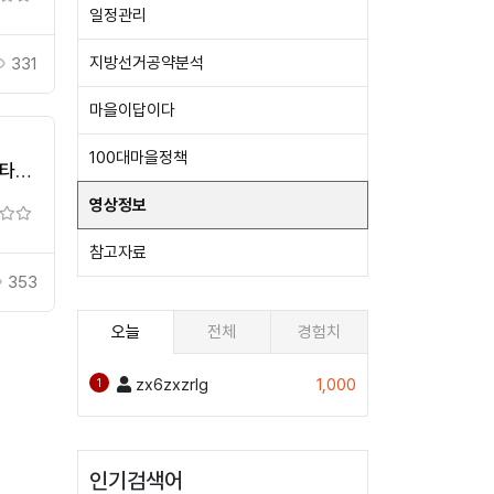
일정관리
지방선거공약분석
331
마을이답이다
100대마을정책
 타고
회
영상정보
참고자료
353
오늘
전체
경험치
zx6zxzrlg
1,000
1
인기검색어