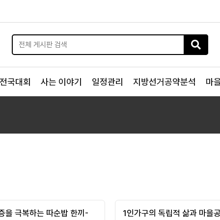
전국대회
사는 이야기
일정관리
지방선거공약분석
마
증을 극복하는 따순밥 한끼-
1인가구의 독립적 삶과 마을