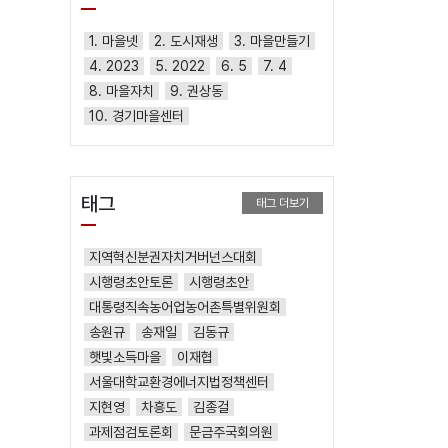
1. 마을넷
2. 도시재생
3. 마을만들기
4. 2023
5. 2022
6. 5
7. 4
8. 마을자치
9. 권상동
10. 경기마을센터
태그
태그 더보기
지역혁신분권자치거버넌스대회
시행령초안토론
시행령초안
대통령직속농어업농어촌특별위원회
송원규
송재일
김동규
햇빛소득마을
이재협
서울대학교환경에너지법정책센터
지현영
차흥도
김종걸
과제점검토론회
문금주국회의원