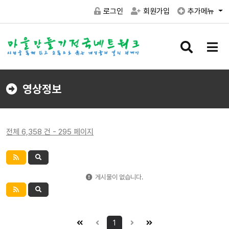
로그인
회원가입
추가메뉴
검
메
색
뉴
버
버
튼
튼
영상정보
전체 6,358 건 - 295 페이지
게시물이 없습니다.
1