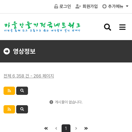
로그인
회원가입
추가메뉴
검
메
색
뉴
버
버
튼
튼
영상정보
전체 6,358 건 - 266 페이지
게시물이 없습니다.
1