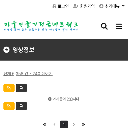
로그인
회원가입
추가메뉴
검
메
색
뉴
버
버
튼
튼
영상정보
전체 6,358 건 - 240 페이지
게시물이 없습니다.
1