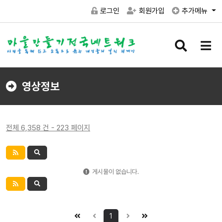
로그인
회원가입
추가메뉴
검
메
색
뉴
버
버
튼
튼
영상정보
전체 6,358 건 - 223 페이지
게시물이 없습니다.
1