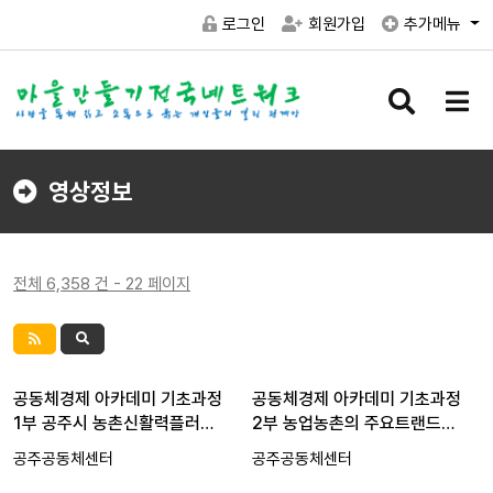
로그인
회원가입
추가메뉴
검
메
색
뉴
버
버
튼
튼
영상정보
전체 6,358 건 - 22 페이지
공동체경제 아카데미 기초과정
공동체경제 아카데미 기초과정
1부 공주시 농촌신활력플러…
2부 농업농촌의 주요트랜드…
공주공동체센터
공주공동체센터