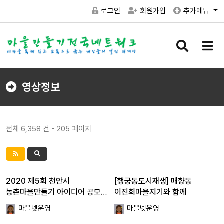
로그인
회원가입
추가메뉴
검
메
색
뉴
버
버
튼
튼
영상정보
전체 6,358 건 - 205 페이지
2020 제5회 천안시
[행궁동도시재생] 매향동
농촌마을만들기 아이디어 공모전
이진희마을지기와 함께
…
마을넷운영
마을넷운영