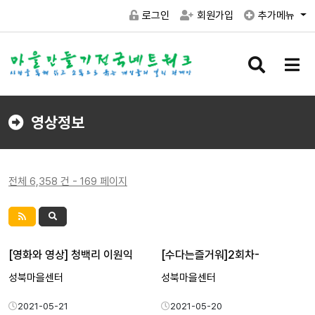
로그인
회원가입
추가메뉴
검
메
색
뉴
버
버
튼
튼
영상정보
전체 6,358 건 - 169 페이지
[영화와 영상] 청백리 이원익
[수다는즐거워]2회차-
성북마을센터
성북마을센터
2021-05-21
2021-05-20